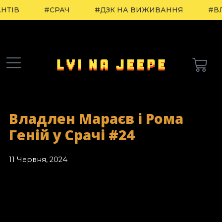
НТІВ
#СРАЧ
#ДЗК НА ВИЖИВАННЯ
#В
Владлен Мараєв і Рома
Геній у Срачі #24
11 Червня, 2024