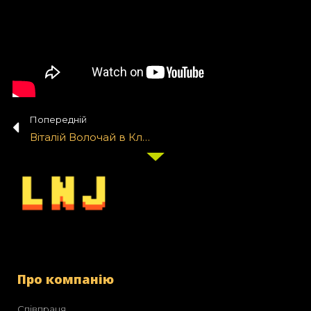
Попередній
Віталій Волочай в Клубі Дилетантів #37
Про компанію
Співпраця